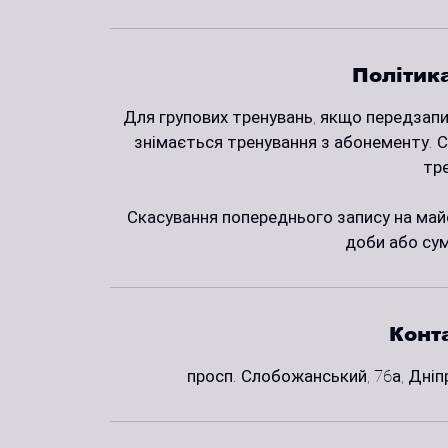
Політик
Для групових тренувань, якщо передзапис
знімається тренування з абонементу. С
тр
Скасування попереднього запису на майс
доби або су
Конта
просп. Слобожанський, 76а, Дніп