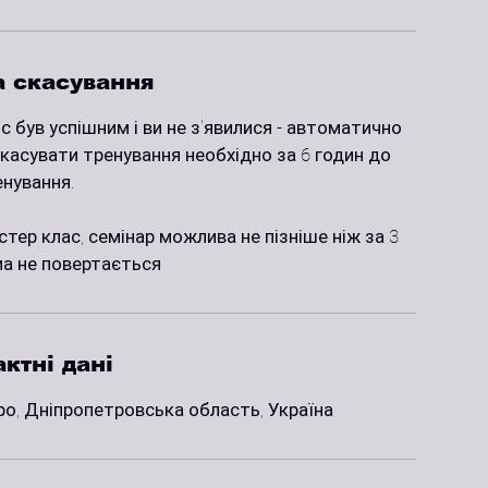
а скасування
 був успішним і ви не з'явилися - автоматично
касувати тренування необхідно за 6 годин до
енування.
тер клас, семінар можлива не пізніше ніж за 3
ма не повертається
ктні дані
ро, Дніпропетровська область, Україна