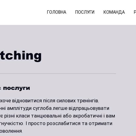
ГОЛОВНА
ПОСЛУГИ
КОМАНДА
tching
 послуги
хоче відновитися після силових тренінгів,
нні амплітуди суглоба легше відпрацьовувати
ує різні класи танцювальні або акробатичні і вам
гнучкістю. І просто розслабитися та отримати
оволення.