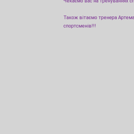
Чекаємо вас на тренуваннях с
Також вітаємо тренера Артем
спортсменів!!!