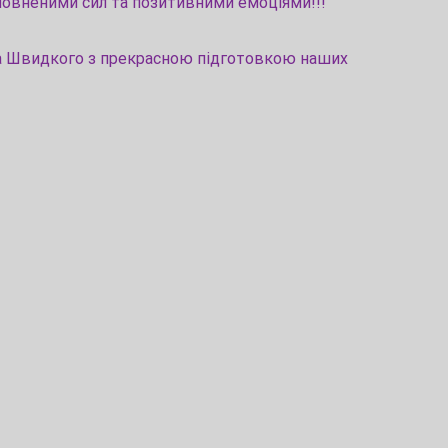
повненими сил та позитивними емоціями!!!
а Швидкого з прекрасною підготовкою наших